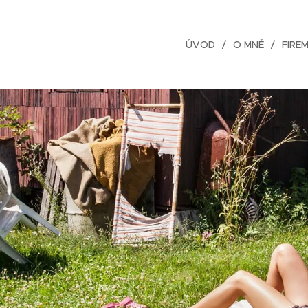
ÚVOD
O MNĚ
FIREM