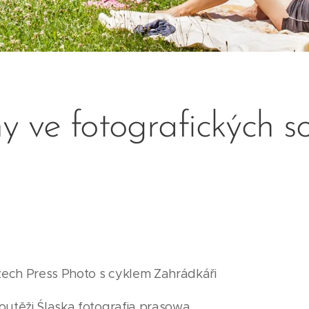
 ve fotografických s
ech Press Photo s cyklem Zahrádkáři
soutěži Śląska fotografia prasowa