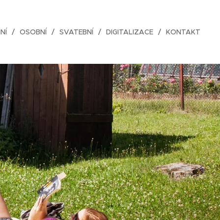
NÍ
OSOBNÍ
SVATEBNÍ
DIGITALIZACE
KONTAKT